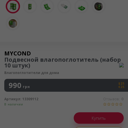
Осушитель воздуха
MYCOND
Подвесной влагопоглотитель (набор
10 штук)
Влагопоглотители для дома
990
$25
грн
€25
Артикул:
13309112
Отзывов:
0
В наличии