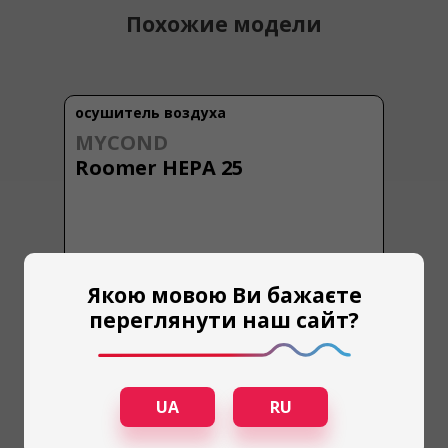
Похожие модели
осушитель воздуха
MYCOND
Roomer HEPA 25
Якою мовою Ви бажаєте
переглянути наш сайт?
UA
RU
25 L