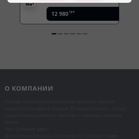
2
50 м
грн
12 980
О КОМПАНИИ
Первый узкоспециализированный интернет-магазин
осушителей воздуха в Украине. В нашем каталоге - только
осушители высочайшего качества от мировых лидеров
рынка.
Наш основной адрес:
пр-т Степана Бандеры, 28А (корпус Б), 2-й этаж, г. Киев