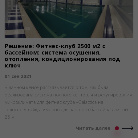
Решение: Фитнес-клуб 2500 м2 с
бассейном: система осушения,
отопления, кондиционирования под
ключ
01 сен 2021
В данном кейсе рассказывается о том, как была
реализована система полного контроля и регулирования
микроклимата для фитнес клуба «Galactica на
Голосеевской», а именно для частного бассейна длиной
25 м.
Читать далее