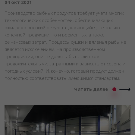
04 окт 2021
Производство рыбных продуктов требует учета многих
технологических особенностей, обеспечивающих
ожидаемо высокий результат, касающийся, не только
конечной продукции, но и временных, а также
финансовых затрат. Процессы сушки и вяленья рыбы не
является исключением. На производственном
предприятии, они не должны быть слишком
продолжительными, затратными и зависеть от сезона и
погодных условий. И, конечно, готовый продукт должен
полностью соответствовать имеющимся стандартам.
Читать далее