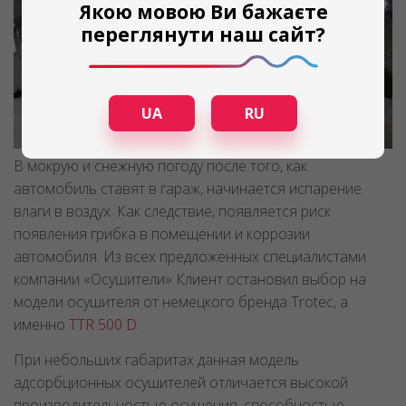
Якою мовою Ви бажаєте
переглянути наш сайт?
UA
RU
В мокрую и снежную погоду после того, как
автомобиль ставят в гараж, начинается испарение
влаги в воздух. Как следствие, появляется риск
появления грибка в помещении и коррозии
автомобиля. Из всех предложенных специалистами
компании «Осушители» Клиент остановил выбор на
модели осушителя от немецкого бренда Trotec, а
именно
TTR 500 D
.
При небольших габаритах данная модель
адсорбционных осушителей отличается высокой
производительностью осушения, способностью