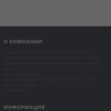
О КОМПАНИИ
Первый узкоспециализированный интернет-магазин
осушителей воздуха в Украине. В нашем каталоге - только
осушители высочайшего качества от мировых лидеров
рынка.
Наш основной адрес:
пр-т Степана Бандеры, 28А (корпус Б), 2-й этаж, г. Киев
Филиалы в городах:
Львов, Одесса
ИНФОРМАЦИЯ