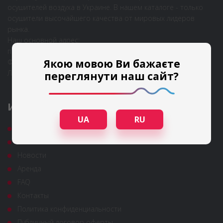
осушителей воздуха в Украине. В нашем каталоге - только
осушители высочайшего качества от мировых лидеров
рынка.
Наш основной адрес:
пр-т Степана Бандеры, 28А (корпус Б), 2-й этаж, г. Киев
Якою мовою Ви бажаєте
Филиалы в городах:
Львов, Одесса
переглянути наш сайт?
ИНФОРМАЦИЯ
UA
RU
Гарантия и сервис
Полезные статьи
Новости
Аренда
FAQ
Контакты
Политика конфиденциальности
Публичный договор оферты