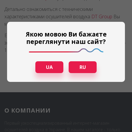
Детально ознакомиться с техническими
характеристиками осушителей воздуха
DT Group
Вы
можете
здесь
.
Якою мовою Ви бажаєте
Если у Вас возникнут дополнительные вопросы,
переглянути наш сайт?
звоните! Наши специалисты Вам помогут. (044) 225-00-
15.
UA
RU
О КОМПАНИИ
Первый узкоспециализированный интернет-магазин
осушителей воздуха в Украине. В нашем каталоге - только