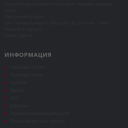
осушители высочайшего качества от мировых лидеров
рынка.
Наш основной адрес:
пр-т Степана Бандеры, 28А (корпус Б), 2-й этаж, г. Киев
Филиалы в городах:
Львов, Одесса
ИНФОРМАЦИЯ
Гарантия и сервис
Полезные статьи
Новости
Аренда
FAQ
Контакты
Политика конфиденциальности
Публичный договор оферты