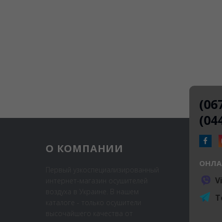
(06
(04
О КОМПАНИИ
ОНЛА
Первый узкоспециализированный
V
интернет-магазин осушителей
воздуха в Украине. В нашем
T
каталоге - только осушители
высочайшего качества от