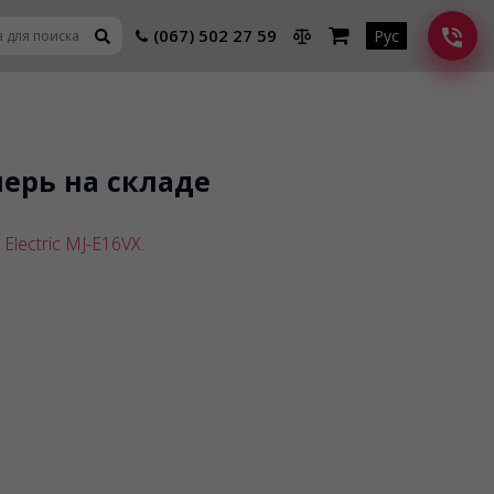
(067) 502 27 59
Рус
перь на складе
 Electric MJ-E16VX
.