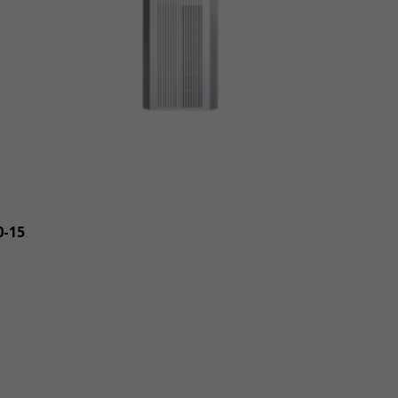
0-15
.