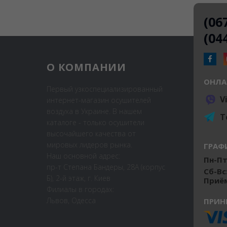
(06
(04
О КОМПАНИИ
ОНЛА
Первый узкоспециализированный
V
интернет-магазин осушителей
воздуха в Украине. В нашем
T
каталоге - только осушители
высочайшего качества от
мировых лидеров рынка.
ГРАФ
Наш основной адрес:
Пн-Пт:
пр-т Степана Бандеры, 28А (корпус
Сб-Вс
Б), 2-й этаж, г. Киев
Приём
Филиалы в городах:
Львов, Одесса
ПРИН