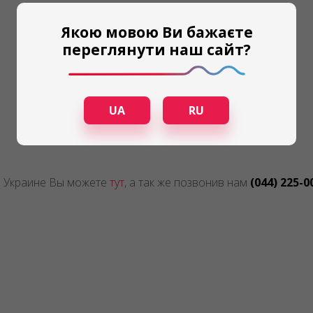
Якою мовою Ви бажаєте
переглянути наш сайт?
UA
RU
о Украине Вы можете
тут
, а так же позвонив нам
(044) 225-0