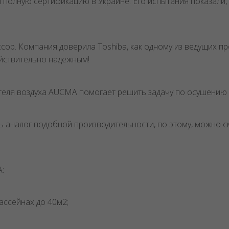
олную сертификацию в Украине. Его испытания показали, 
ссор. Компания доверила Toshiba, как одному из ведущих п
ействительно надежным!
еля воздуха AUCMA помогает решить задачу по осушению ба
 аналог подобной производительности, по этому, можно с
A:
ассейнах до 40м2;