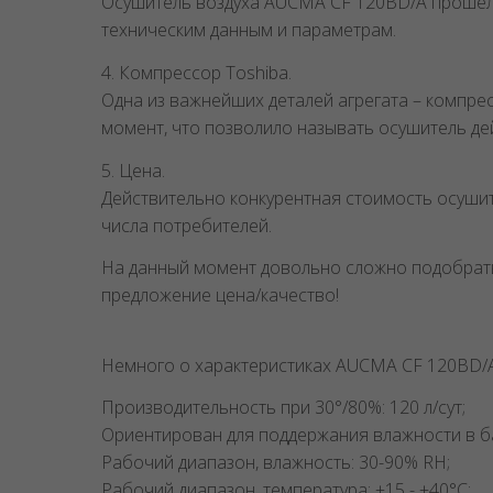
Осушитель воздуха AUCMA CF 120BD/A прошел п
техническим данным и параметрам.
4. Компрессор Toshiba.
Одна из важнейших деталей агрегата – компре
момент, что позволило называть осушитель д
5. Цена.
Действительно конкурентная стоимость осушит
числа потребителей.
На данный момент довольно сложно подобрать
предложение цена/качество!
Немного о характеристиках AUCMA CF 120BD/
Производительность при 30°/80%: 120 л/сут;
Ориентирован для поддержания влажности в б
Рабочий диапазон, влажность: 30-90% RH;
Рабочий диапазон, температура: +15 - +40°C;