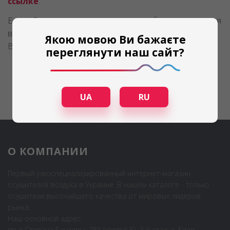
ссылке
.
Если у Вас возникнут сложности с подбором осушителя
воздуха, звоните нам! Наши специалисты будут рады
Якою мовою Ви бажаєте
Вам подобрать необходимый агрегат.
044 225-00-15
.
переглянути наш сайт?
UA
RU
О КОМПАНИИ
Первый узкоспециализированный интернет-магазин
осушителей воздуха в Украине. В нашем каталоге - только
осушители высочайшего качества от мировых лидеров
рынка.
Наш основной адрес:
пр-т Степана Бандеры, 28А (корпус Б), 2-й этаж, г. Киев