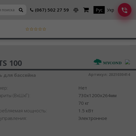
(067) 502 27 59
Рус
Укр
шитель воздуха
TS 100
Артикул:
2021030414
 для бассейна
мер:
Нет
ариты (ВхШхГ):
730x1200x264мм
:
70 кг
ребляемая мощность:
1.5 кВт
 управления:
Электронное