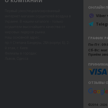
О КОМПАНИИ
ОНЛАЙН 
Первый узкоспециализированный
Viber
интернет-магазин осушителей воздуха в
Украине. В нашем каталоге - только
Teleg
осушители высочайшего качества от
мировых лидеров рынка.
Наш основной адрес:
ГРАФИК Р
пр-т Степана Бандеры, 28А (корпус Б), 2-
Пн-Пт: 09:0
й этаж, г. Киев
Сб-Вс: ма
Филиалы в городах:
Приём звон
Львов, Одесса
ПРИНИМА
ОТЗЫВЫ О
©2014 - 2026 