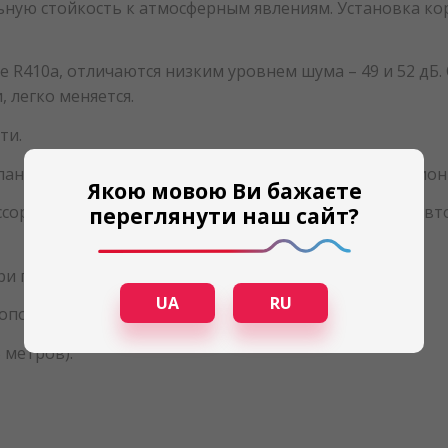
ьную стойкость к атмосферным явлениям. Установка ко
е R410a, отличаются низким уровнем шума – 49 и 52 д
, легко меняется.
ти.
анель, которая состоит из платы и клеммы дистанцион
Якою мовою Ви бажаєте
сор, отвечающий за общий режим работы, систему авт
переглянути наш сайт?
ри присоединении змеевика горячей воды.
UA
RU
дополнительный функционал:
 метров).