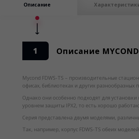
Описание
Характеристик
1
Описание MYCOND 
Mycond FDWS-TS – производительные стацион
офисах, библиотеках и других разнообразных 
Однако они особенно подходят для установки 
уровнем защиты IPX2, то есть хорошо работаю
Серия представлена двумя моделями, различн
Так, например, корпус FDWS-TS обеих моделе