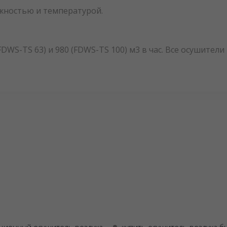
жностью и температурой.
DWS-TS 63) и 980 (FDWS-TS 100) м3 в час. Все осушител
ционный осушитель воздуха
купить осушитель воздуха б