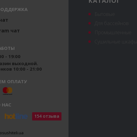
КАТАЛОГ
ПОДДЕРЖКА
Бытовые
 чат
Для бассейнов
ram чат
Промышленные
Сушильные шкафы
АБОТЫ
0 - 19:00
газин выходной.
ков 10:00 - 21:00
ЕМ ОПЛАТУ
 НАС
154 отзыва
osushiteli.ua