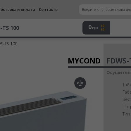
оставка и оплата
Контакты
0
$0
-TS 100
грн
€0
S-TS 100
Осу
MYCOND
FDWS-
Осушитель
Тай
Габ
Вес
Пот
Тип