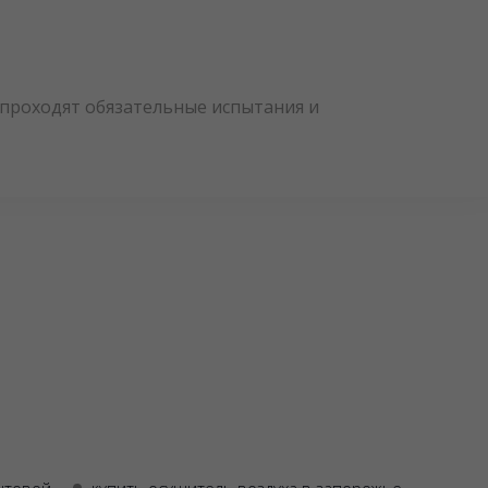
и проходят обязательные испытания и
ытовой
купить осушитель воздуха в запорожье