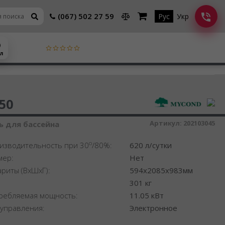
(067) 502 27 59
Рус
Укр
 л
шитель воздуха
50
Артикул:
202103045
 для бассейна
o
изводительность при 30
/80%:
620 л/сутки
мер:
Нет
ариты (ВхШхГ):
594x2085x983мм
:
301 кг
ребляемая мощность:
11.05 кВт
 управления:
Электронное