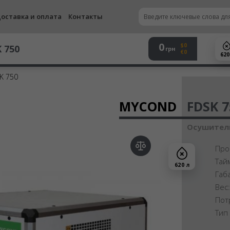
оставка и оплата
Контакты
0
$0
 750
грн
€0
620
K 750
Осу
MYCOND
FDSK 7
Осушитель
Про
Тай
620 л
Габ
Вес
Пот
Тип