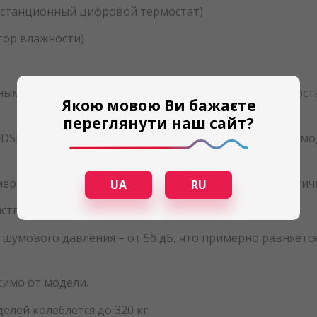
дистанционный цифровой термостат)
тор влажности)
енными корпусами, моющимися фильтрами и трехскорос
Якою мовою Ви бажаєте
переглянути наш сайт?
FDSK240, который работает на хладагенте R410a). Все 
ер, аварийные индикации и сигналы, циклы автоматиче
UA
RU
тва. Класс защиты двигателя - IP54.
 шумового давления – от 56 дБ, что примерно равняется
симо от модели.
лей колеблется до 320 кг.