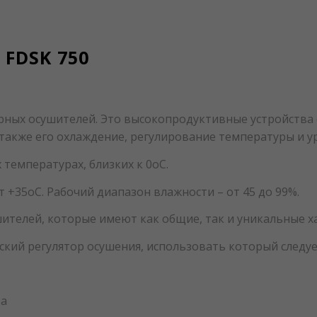
FDSK 750
рных осушителей. Это высокопродуктивные устройства
 также его охлаждение, регулирование температуры и у
температурах, близких к 0оС.
 +35оС. Рабочий диапазон влажности – от 45 до 99%.
шителей, которые имеют как общие, так и уникальные х
ий регулятор осушения, использовать который следуе
за