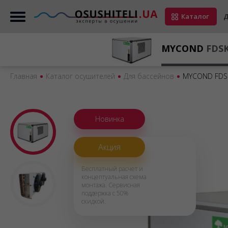
Каталог
Д
MYCOND
FDSK
Главная
Каталог осушителей
Для бассейнов
MYCOND FDS
Новинка
Акция
Бесплатный расчет и
концептуальная схема
монтажa. Сервисная
поддержка с 50%
скидкой.