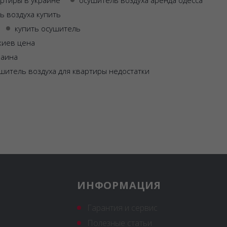
артиры в украине
осушитель воздуха аренда одесса
ь воздуха купить
купить осушитель
киев цена
раина
шитель воздуха для квартиры недостатки
ИНФОРМАЦИЯ
Гарантия и сервис
Полезные статьи