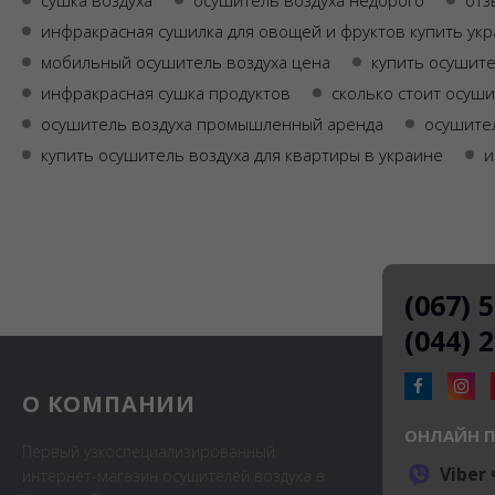
сушка воздуха
осушитель воздуха недорого
отз
инфракрасная сушилка для овощей и фруктов купить ук
мобильный осушитель воздуха цена
купить осушите
инфракрасная сушка продуктов
сколько стоит осуши
осушитель воздуха промышленный аренда
осушител
купить осушитель воздуха для квартиры в украине
и
(067) 
(044) 
О КОМПАНИИ
ОНЛАЙН 
Первый узкоспециализированный
Viber
интернет-магазин осушителей воздуха в