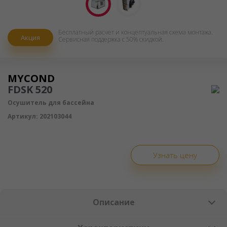
Бесплатный расчет и концептуальная схема монтажa.
Акция
Сервисная поддержка с 50% скидкой.
Осушитель воздуха
MYCOND
FDSK 520
Осушитель для бассейна
Артикул:
202103044
Узнать цену
Описание