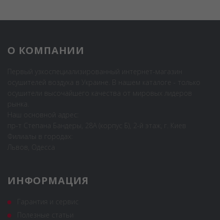
О КОМПАНИИ
Первый узкоспециализированный интернет-магазин
осушителей воздуха в Украине. В нашем каталоге - только
осушители высочайшего качества от мировых лидеров
рынка.
Наш основной адрес:
пр-т Степана Бандеры, 28А (корпус Б), 2-й этаж, г. Киев
Филиалы в городах:
Львов, Одесса
ИНФОРМАЦИЯ
Гарантия и сервис
Полезные статьи