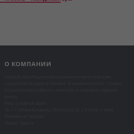
О КОМПАНИИ
Первый узкоспециализированный интернет-магазин
осушителей воздуха в Украине. В нашем каталоге - только
осушители высочайшего качества от мировых лидеров
рынка.
Наш основной адрес:
пр-т Степана Бандеры, 28А (корпус Б), 2-й этаж, г. Киев
Филиалы в городах:
Львов, Одесса