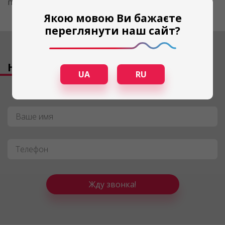
происходить резкий скачок, чего нам не нужно.
Якою мовою Ви бажаєте
переглянути наш сайт?
Нужна консультация?
UA
RU
Имя
*
Телефон
*
Жду звонка!