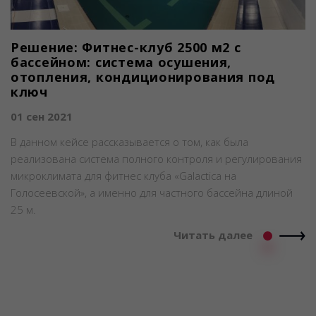
Решение: Фитнес-клуб 2500 м2 с
бассейном: система осушения,
отопления, кондиционирования под
ключ
01 сен 2021
В данном кейсе рассказывается о том, как была
реализована система полного контроля и регулирования
микроклимата для фитнес клуба «Galactica на
Голосеевской», а именно для частного бассейна длиной
25 м.
Читать далее