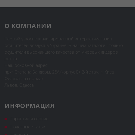
О КОМПАНИИ
Первый узкоспециализированный интернет-магазин
осушителей воздуха в Украине. В нашем каталоге - только
осушители высочайшего качества от мировых лидеров
рынка.
Наш основной адрес:
пр-т Степана Бандеры, 28А (корпус Б), 2-й этаж, г. Киев
Филиалы в городах:
Львов, Одесса
ИНФОРМАЦИЯ
Гарантия и сервис
Полезные статьи
Новости