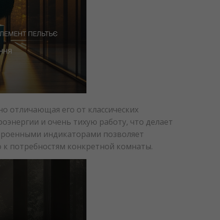
но отличающая его от классических
оэнергии и очень тихую работу, что делает
встроенными индикаторами позволяет
о к потребностям конкретной комнаты.