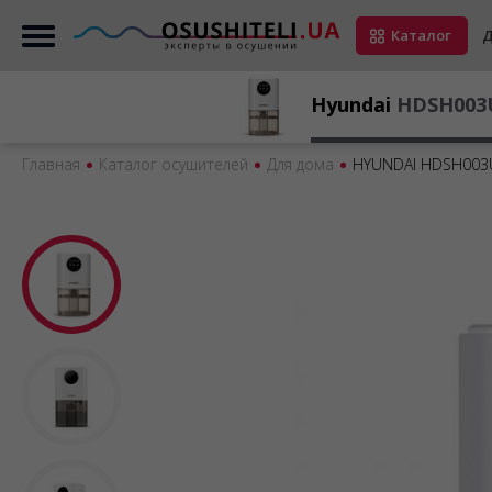
Каталог
Д
Hyundai
HDSH003
Главная
Каталог осушителей
Для дома
HYUNDAI HDSH003