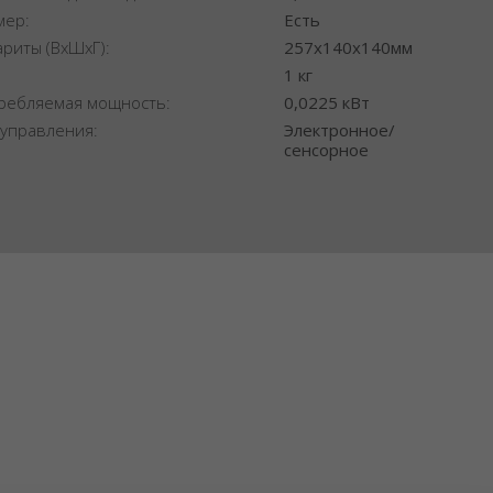
мер:
Есть
ариты (ВхШхГ):
257x140x140мм
:
1 кг
ребляемая мощность:
0,0225 кВт
 управления:
Электронное/
сенсорное