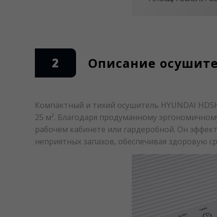
2
Описание осушит
Компактный и тихий осушитель HYUNDAI HDS
25 м². Благодаря продуманному эргономичному
рабочем кабинете или гардеробной. Он эффек
неприятных запахов, обеспечивая здоровую с