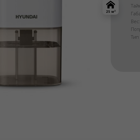
Тай
2
25 м
Габ
Вес
Пот
Тип