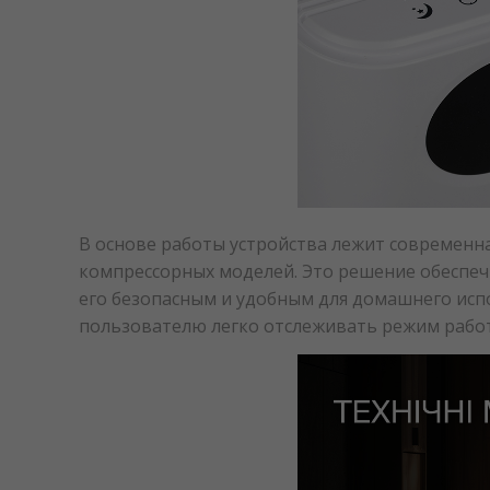
В основе работы устройства лежит современна
компрессорных моделей. Это решение обеспеч
его безопасным и удобным для домашнего исп
пользователю легко отслеживать режим работ