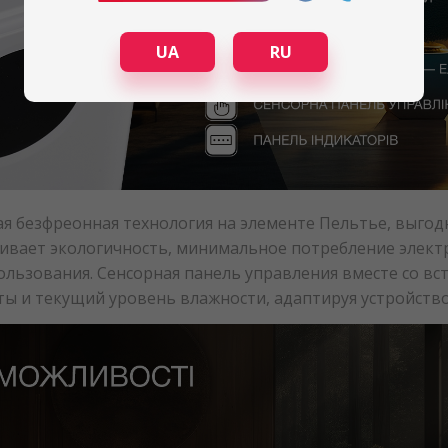
UA
RU
я безфреонная технология на элементе Пельтье, выгод
ивает экологичность, минимальное потребление электр
ользования. Сенсорная панель управления вместе со 
ы и текущий уровень влажности, адаптируя устройств