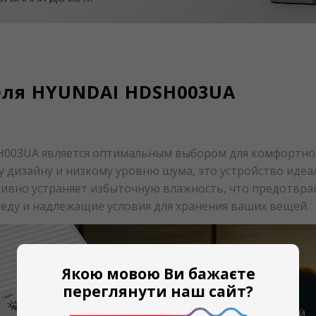
еля HYUNDAI HDSH003UA
H003UA является оптимальным выбором для комфортн
 дизайну и низкому уровню шума, это устройство идеа
тивно устраняет избыточную влажность, что предотвра
реду и надлежащие условия для хранения ваших вещей.
Якою мовою Ви бажаєте
переглянути наш сайт?