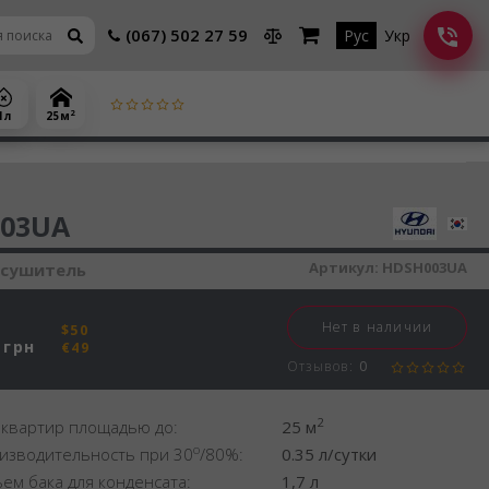
(067) 502 27 59
Рус
Укр
2
1 л
25 м
шитель воздуха
03UA
Артикул:
HDSH003UA
осушитель
Нет в наличии
$50
грн
€49
Отзывов:
0
2
 квартир площадью до:
25 м
o
изводительность при 30
/80%:
0.35 л/сутки
ем бака для конденсата:
1,7 л