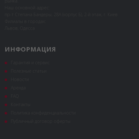
рынка.
Наш основной адрес:
пр-т Степана Бандеры, 28А (корпус Б), 2-й этаж, г. Киев
Филиалы в городах:
Львов, Одесса
ИНФОРМАЦИЯ
Гарантия и сервис
Полезные статьи
Новости
Аренда
FAQ
Контакты
Политика конфиденциальности
Публичный договор оферты