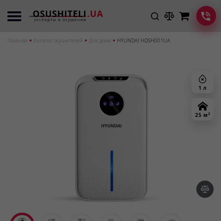
Главная
Каталог осушителей
Для дома
HYUNDAI HDSH001UA
1 л
2
25 м