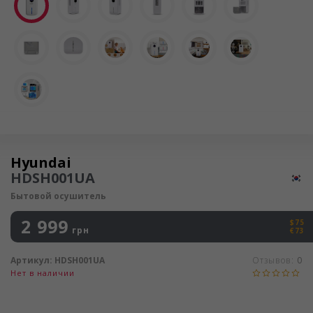
Осушитель воздуха
Hyundai
HDSH001UA
Бытовой осушитель
2 999
$75
грн
€73
Артикул:
HDSH001UA
Отзывов:
0
Нет в наличии