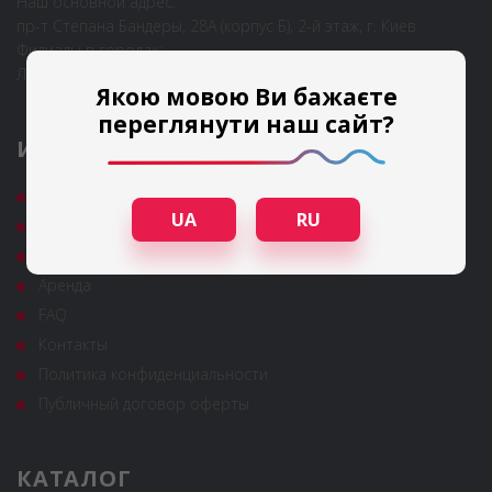
Наш основной адрес:
пр-т Степана Бандеры, 28А (корпус Б), 2-й этаж, г. Киев
Филиалы в городах:
Львов, Одесса
Якою мовою Ви бажаєте
переглянути наш сайт?
ИНФОРМАЦИЯ
Гарантия и сервис
UA
RU
Полезные статьи
Новости
Аренда
FAQ
Контакты
Политика конфиденциальности
Публичный договор оферты
КАТАЛОГ