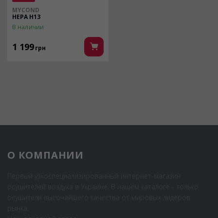
MYCOND
HEPA H13
В наличии
1 199
грн
О КОМПАНИИ
Первый узкоспециализированный интернет-магазин
осушителей воздуха в Украине. В нашем каталоге - только
осушители высочайшего качества от мировых лидеров
рынка.