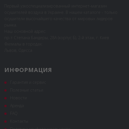
Первый узкоспециализированный интернет-магазин
осушителей воздуха в Украине. В нашем каталоге - только
осушители высочайшего качества от мировых лидеров
рынка.
Наш основной адрес:
пр-т Степана Бандеры, 28А (корпус Б), 2-й этаж, г. Киев
Филиалы в городах:
Львов, Одесса
ИНФОРМАЦИЯ
Гарантия и сервис
Полезные статьи
Новости
Аренда
FAQ
Контакты
Политика конфиденциальности