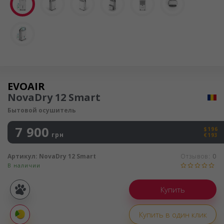
Осушитель воздуха
EVOAIR
NovaDry 12 Smart
Бытовой осушитель
7 900
$196
грн
€193
Артикул:
NovaDry 12 Smart
Отзывов:
0
В наличии
Покупка
частями
Купить в один клик