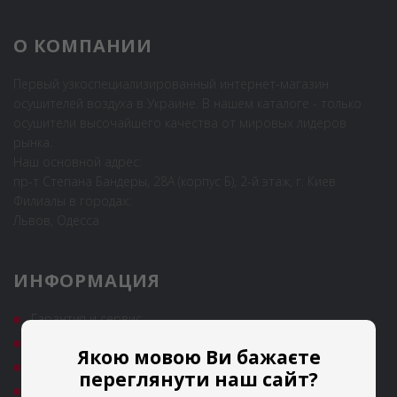
О КОМПАНИИ
Первый узкоспециализированный интернет-магазин
осушителей воздуха в Украине. В нашем каталоге - только
осушители высочайшего качества от мировых лидеров
рынка.
Наш основной адрес:
пр-т Степана Бандеры, 28А (корпус Б), 2-й этаж, г. Киев
Филиалы в городах:
Львов, Одесса
ИНФОРМАЦИЯ
Гарантия и сервис
Полезные статьи
Якою мовою Ви бажаєте
Новости
переглянути наш сайт?
Аренда