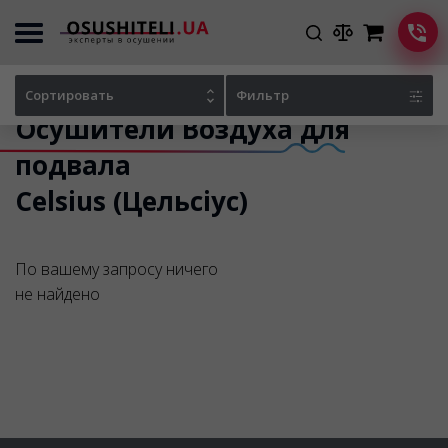
Главная
Каталог осушителей
Сортировать
Фильтр
Осушители Воздуха для
подвала
Celsius (Цельсіус)
По вашему запросу ничего
не найдено