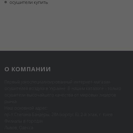
осушители купить
О КОМПАНИИ
Первый узкоспециализированный интернет-магазин
осушителей воздуха в Украине. В нашем каталоге - только
осушители высочайшего качества от мировых лидеров
рынка.
Наш основной адрес:
пр-т Степана Бандеры, 28А (корпус Б), 2-й этаж, г. Киев
Филиалы в городах:
Львов, Одесса