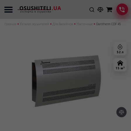
Главная
Каталог осушителей
Для бассейнов
Настенные
Dantherm CDF 45
52 л
2
15 м