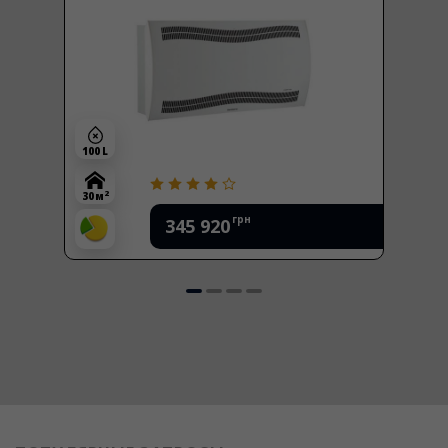
100 L
2
30 м
грн
345 920