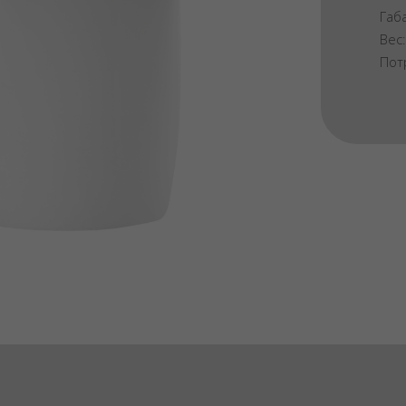
Габ
Вес
Пот