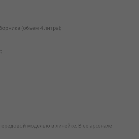
орника (объем 4 литра);
;
ередовой моделью в линейке. В ее арсенале