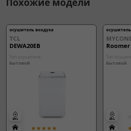
Похожие модели
осушитель воздуха
осушитель
TCL
MYCON
DEWA20EB
Roomer 
Тип осушителя:
Тип осушит
Бытовой
Бытовой
20 L
25 L