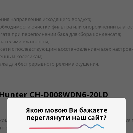
ния направления исходящего воздуха;
обходимости очистки фильтра или опорожнении влагосб
ата при переполнении бака для сбора конденсата;
зателями влажности;
осети с последствующим восстановлением всех настроек
енным колесикам;
жа для беспрерывного режима осушения.
Hunter CH-D008WDN6-20LD
Якою мовою Ви бажаєте
переглянути наш сайт?
компании Cooper&Hunter CH-D008WDN6-20LD является п
троля и снижения уровня влаги.