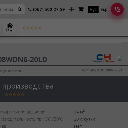
(067) 502 27 59
Рус
Укр
2
24 м
шитель воздуха
08WDN6-20LD
Артикул:
012809-2021
осушитель
с производства
2
 квартир площадью до:
24 м
o
изводительность при 30
/80%:
20 л/сутки
мер:
Нет