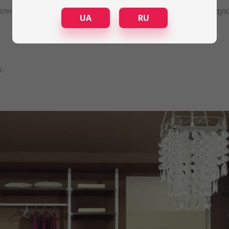
олнить интерьер любого помещения. Осушитель возду
UA
RU
;