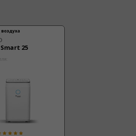
 воздуха
D
Smart 25
еля: