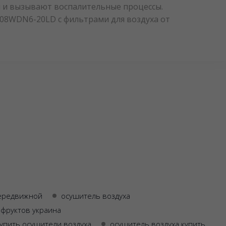
ти и вызывают воспалительные процессы.
008WDN6-20LD с фильтрами для воздуха от
передвижной
осушитель воздуха
 фруктов украина
упить осушители воздуха
осушитель воздуха купить