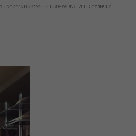
ха Cooper&Hunter CH-D008WDN6-20LD отлично