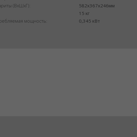
ариты (ВхШхГ):
582x367x246мм
:
15 кг
ребляемая мощность:
0,345 кВт