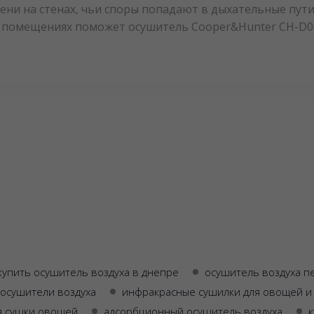
сени на стенах, чьи споры попадают в дыхательные пу
ых помещениях поможет осушитель Cooper&Hunter CH-D
купить осушитель воздуха в днепре
осушитель воздуха 
осушители воздуха
инфракрасные сушилки для овощей и
я сушки овощей
адсорбционный осушитель воздуха
к