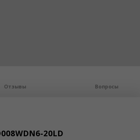
Отзывы
Вопросы
D008WDN6-20LD