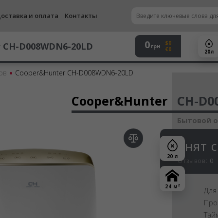
оставка и оплата
Контакты
0
$0
r
CH-D008WDN6-20LD
грн
€0
20 л
ов
Cooper&Hunter CH-D008WDN6-20LD
Осу
Cooper&Hunter
CH-D0
Бытовой 
Снят 
20 л
Отзывов:
0
2
24 м
Для
Про
Тай