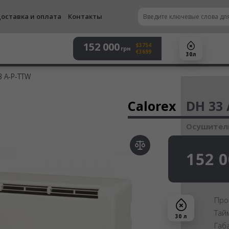
оставка и оплата
Контакты
152 000
$3754
грн
€3699
30 л
3 A-P-TTW
Осу
Calorex
DH 33
Осушитель
152 
Про
Тай
30 л
Габ