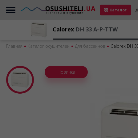
Каталог
Д
Calorex
DH 33 A-P-TTW
Главная
Каталог осушителей
Для бассейнов
Calorex DH 3
Новинка