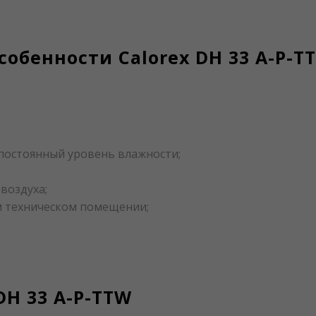
обенности Calorex DH 33 A-P-T
остоянный уровень влажности;
воздуха;
м техническом помещении;
DH 33 A-P-TTW