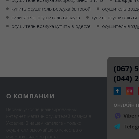
осушитель воздуха адсорбционного типа
шкаф для 
купить осушитель воздуха бытовой
осушитель возду
силикагель осушитель воздуха
купить осушитель во
осушитель воздуха купить в одессе
осушитель возду
(067) 
(044) 
О КОМПАНИИ
ОНЛАЙН 
Первый узкоспециализированный
Viber
интернет-магазин осушителей воздуха в
Украине. В нашем каталоге - только
Teleg
осушители высочайшего качества от
мировых лидеров рынка.