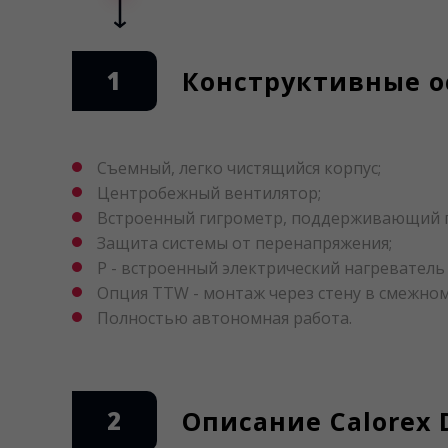
1
Конструктивные ос
Съемный, легко чистящийся корпус;
Центробежный вентилятор;
Встроенный гигрометр, поддерживающий п
Защита системы от перенапряжения;
P - встроенный электрический нагреватель 
Опция TTW - монтаж через стену в смежно
Полностью автономная работа.
2
Описание Calorex 