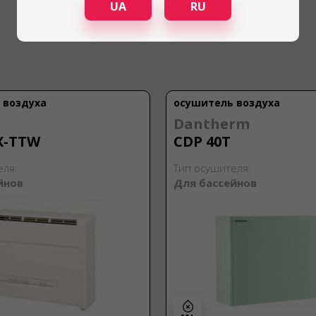
UA
RU
 воздуха
осушитель воздуха
Dantherm
X-TTW
CDP 40Т
еля:
Тип осушителя:
йнов
Для бассейнов