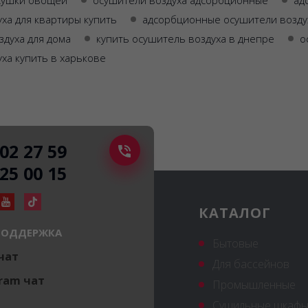
сушки овощей
осушители воздуха адсорбционные
ад
ха для квартиры купить
адсорбционные осушители возду
здуха для дома
купить осушитель воздуха в днепре
о
ха купить в харькове
502 27 59
225 00 15
КАТАЛОГ
ПОДДЕРЖКА
Бытовые
 чат
Для бассейнов
ram чат
Промышленные
Сушильные шкафы