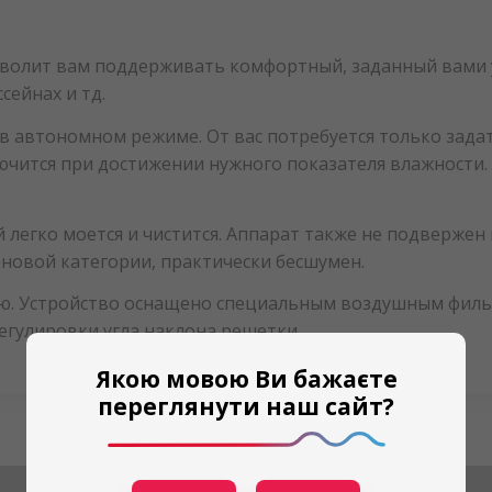
зволит вам поддерживать комфортный, заданный вами 
ейнах и тд.
 в автономном режиме. От вас потребуется только зад
чится при достижении нужного показателя влажности. 
егко моется и чистится. Аппарат также не подвержен 
новой категории, практически бесшумен.
ью. Устройство оснащено специальным воздушным фил
егулировки угла наклона решетки.
Якою мовою Ви бажаєте
переглянути наш сайт?