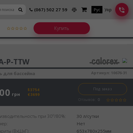
(067) 502 27 59
Рус
Укр
шитель воздуха
 A-P-TTW
Артикул:
10676-31
 для бассейна
000
Под заказ
$3754
грн
€3699
Отзывов:
0
o
изводительность при 30
/80%:
30 л/сутки
мер:
Нет
ариты (ВхШхГ):
653x780x255мм