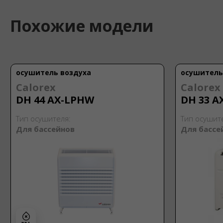
Похожие модели
осушитель воздуха
осушитель
Calorex
Calorex
DH 44 AX-LPHW
DH 33 A
Тип осушителя:
Тип осушит
Для бассейнов
Для бассе