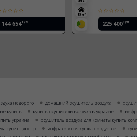
50 L
2
15 м
грн
грн
144 654
225 400
здуха недорого
домашний осушитель воздуха
осуши
ые купить
купить осушители воздуха в украине
инфр
упить украина
осушитель воздуха для комнаты купить ком
ха купить днепр
инфракрасная сушка продуктов
куп