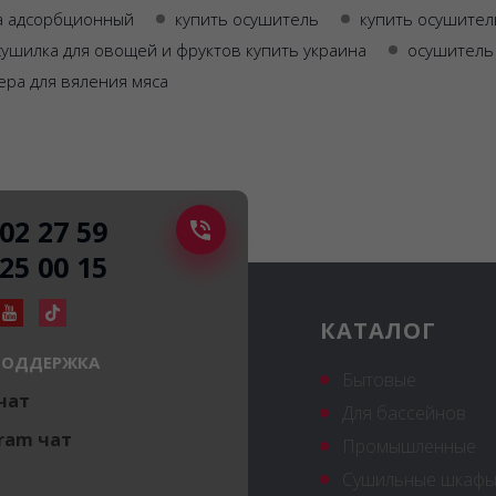
а адсорбционный
купить осушитель
купить осушител
ушилка для овощей и фруктов купить украина
осушитель 
ера для вяления мяса
502 27 59
225 00 15
КАТАЛОГ
ПОДДЕРЖКА
Бытовые
 чат
Для бассейнов
ram чат
Промышленные
Сушильные шкафы