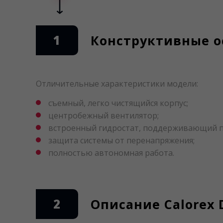
1
Конструктивные ос
Отличительные характеристики модели:
съемный, легко чистящийся корпус;
центробежный вентилятор;
встроенный гидростат, поддерживающий п
защита системы от перенапряжения;
полностью автономная работа.
2
Описание Calorex 