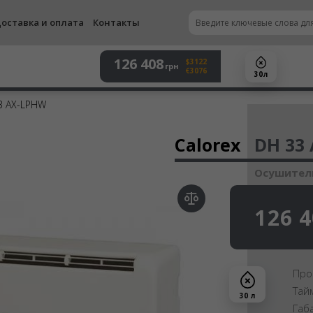
оставка и оплата
Контакты
126 408
$3122
грн
€3076
30 л
3 AX-LPHW
Осу
Calorex
DH 33
Осушитель
126 
Про
Тай
30 л
Габ