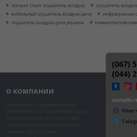
сколько стоит осушитель воздуха
осушитель воздух
мобильный осушитель воздуха цена
инфракрасная с
осушитель воздуха цена украина
климатическая кам
(067) 
(044) 
О КОМПАНИИ
ОНЛАЙН 
Первый узкоспециализированный
Viber
интернет-магазин осушителей воздуха в
Украине. В нашем каталоге - только
Teleg
осушители высочайшего качества от
мировых лидеров рынка.