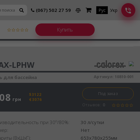
(067) 502 27 59
Рус
Укр
шитель воздуха
 AX-LPHW
Артикул:
10810-001
 для бассейна
408
Под заказ
$3122
грн
€3076
Отзывов:
0
o
изводительность при 30
/80%:
30 л/сутки
мер:
Нет
ариты (ВхШхГ):
653x780x255мм