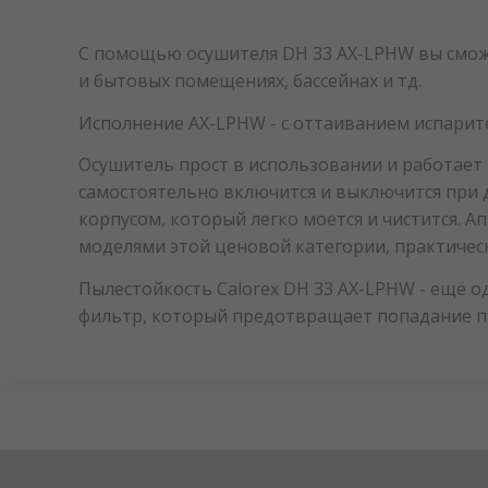
С помощью осушителя DH 33 AX-LPHW вы смож
и бытовых помещениях, бассейнах и тд.
Исполнение AX-LPHW - с оттаиванием испарит
Осушитель прост в использовании и работает
самостоятельно включится и выключится при 
корпусом, который легко моется и чистится. 
моделями этой ценовой категории, практичес
Пылестойкость Calorex DH 33 AX-LPHW - ещё од
фильтр, который предотвращает попадание п