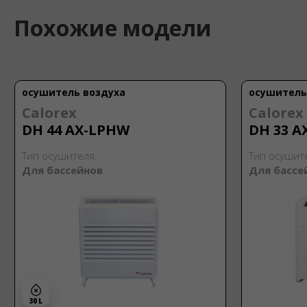
Похожие модели
осушитель воздуха
осушитель
Calorex
Calorex
DH 44 AX-LPHW
DH 33 A
Тип осушителя:
Тип осушит
Для бассейнов
Для бассе
30 L