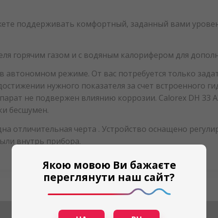
ете поддерживать комфортный, заданный вами уровен
еля горячим газом и с водяным калорифером для дополн
 в автономном режиме. От вас потребуется только зада
достижении нужного показателя за счет встроенного 
Аппарат не подвержен влиянию коррозии. Calorex DH 33
ки бесшумен.
на отличительная черта . Устройство оснащено регулиру
ыли внутрь прибора.
Якою мовою Ви бажаєте
переглянути наш сайт?