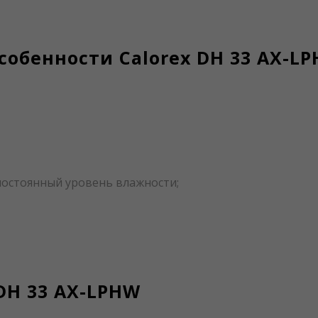
обенности Calorex DH 33 AX-L
остоянный уровень влажности;
DH 33 AX-LPHW