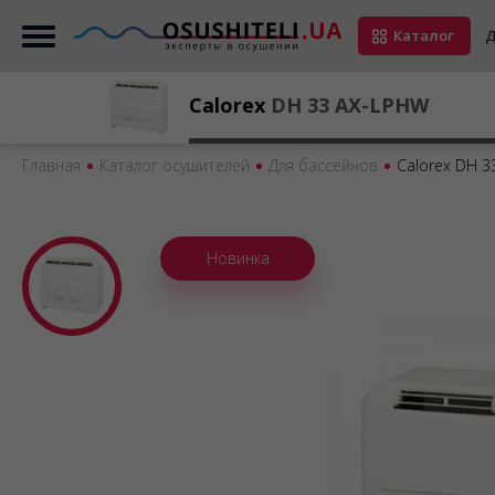
Каталог
Д
Calorex
DH 33 AX-LPHW
Главная
Каталог осушителей
Для бассейнов
Calorex DH 3
Новинка