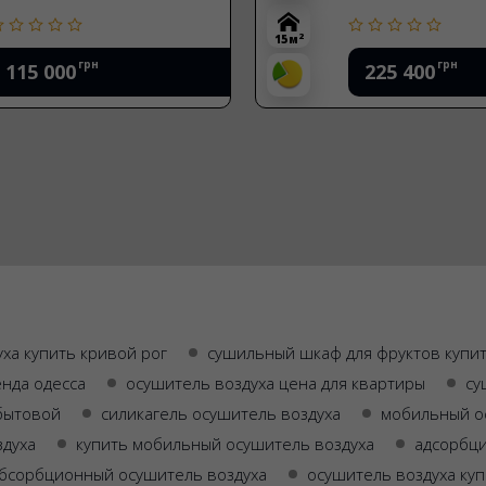
2
15 м
грн
грн
115 000
225 400
ха купить кривой рог
сушильный шкаф для фруктов купит
енда одесса
осушитель воздуха цена для квартиры
су
 бытовой
силикагель осушитель воздуха
мобильный о
здуха
купить мобильный осушитель воздуха
адсорбц
бсорбционный осушитель воздуха
осушитель воздуха ку