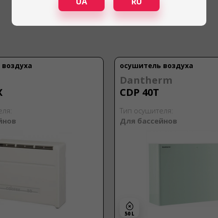
UA
RU
 воздуха
осушитель воздуха
Dantherm
X
CDP 40Т
еля:
Тип осушителя:
йнов
Для бассейнов
50 L