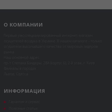
О КОМПАНИИ
Первый узкоспециализированный интернет-магазин
осушителей воздуха в Украине. В нашем каталоге - только
осушители высочайшего качества от мировых лидеров
рынка.
Наш основной адрес:
пр-т Степана Бандеры, 28А (корпус Б), 2-й этаж, г. Киев
Филиалы в городах:
Львов, Одесса
ИНФОРМАЦИЯ
Гарантия и сервис
Полезные статьи