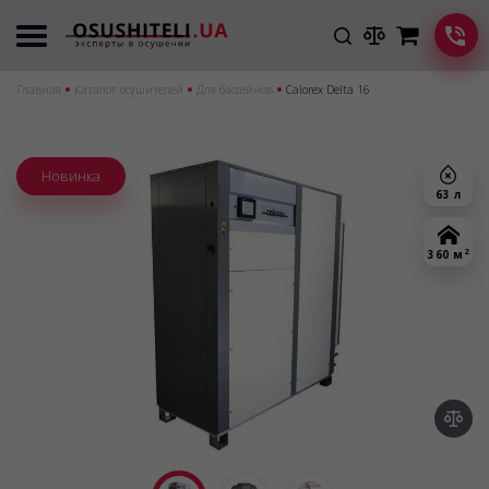
Главная
Каталог осушителей
Для бассейнов
Calorex Delta 16
Новинка
63 л
2
360 м