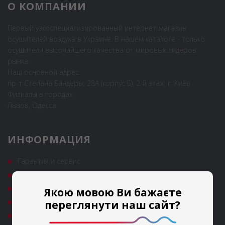
О КОМПАНИИ
Первый узкоспециализированный интернет-магазин
осушителей воздуха в Украине. В нашем каталоге - только
осушители высочайшего качества от мировых лидеров
рынка.
Наш основной адрес:
пр-т Степана Бандеры, 28А (корпус Б), 2-й этаж, г. Киев
Филиалы в городах:
Львов, Одесса
ИНФОРМАЦИЯ
Гарантия и сервис
Полезные статьи
Новости
Якою мовою Ви бажаєте
Аренда
переглянути наш сайт?
FAQ