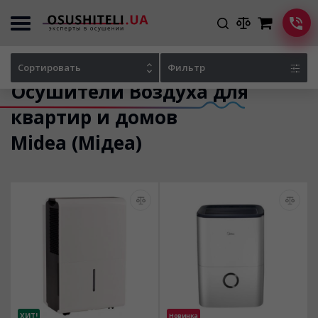
Главная
Каталог осушителей
Сортировать
Фильтр
Осушители Воздуха
для
квартир и домов
Midea (Мідеа)
ХИТ!
Новинка