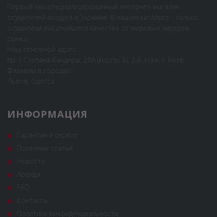
Первый узкоспециализированный интернет-магазин
осушителей воздуха в Украине. В нашем каталоге - только
осушители высочайшего качества от мировых лидеров
рынка.
Наш основной адрес:
пр-т Степана Бандеры, 28А (корпус Б), 2-й этаж, г. Киев
Филиалы в городах:
Львов, Одесса
ИНФОРМАЦИЯ
Гарантия и сервис
Полезные статьи
Новости
Аренда
FAQ
Контакты
Политика конфиденциальности