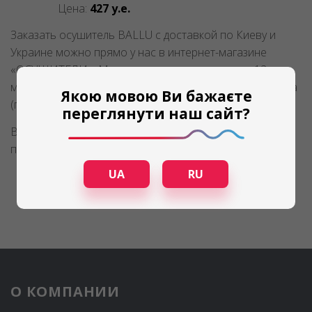
Цена:
427 у.е.
Заказать осушитель BALLU с доставкой по Киеву и
Украине можно прямо у нас в интернет-магазине
«ОСУШИТЕЛИ». Мы предоставляем гарантию 12
месяцев от производителя и собственную от магазина
Якою мовою Ви бажаєте
(группы компаний «Амикс»).
переглянути наш сайт?
Весь ассортимент осушителей BALLU можно
посмотреть
здесь
.
UA
RU
О КОМПАНИИ