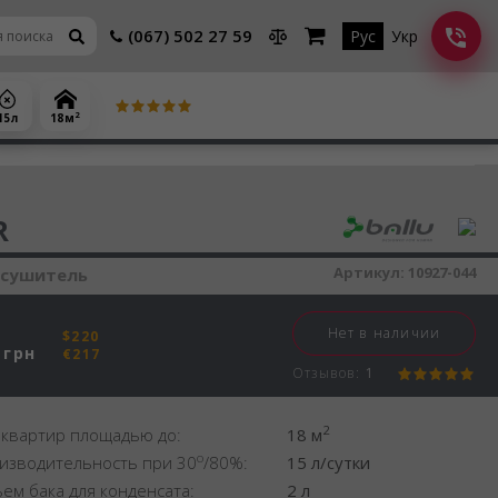
(067) 502 27 59
Рус
Укр
2
15 л
18 м
шитель воздуха
R
Артикул:
10927-044
осушитель
Нет в наличии
$220
грн
€217
Отзывов:
1
2
 квартир площадью до:
18 м
o
изводительность при 30
/80%:
15 л/сутки
ем бака для конденсата:
2 л