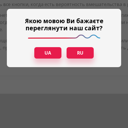
ь все кнопки, когда есть вероятность вмешательства в 
нет необходимым и привычным прибором среди других 
Якою мовою Ви бажаєте
 когда есть угроза появления плесени в межсезонье, или
переглянути наш сайт?
е.
существенный плюс при выборе осушителя для офиса или
а, простота настроек и оптимальная функциональность 
UA
RU