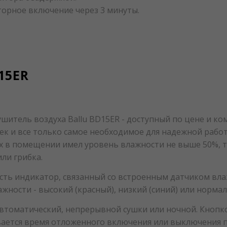
торное включение через 3 минуты.
15ER
сушитель воздуха Ballu BD15ER - доступный по цене и к
ек и все только самое необходимое для надежной рабо
ух в помещении имел уровень влажности не выше 50%, т
или грибка.
есть индикатор, связанный со встроенным датчиком вл
жности - высокий (красный), низкий (синий) или нормал
томатический, непрерывной сушки или ночной. Кнопк
вается время отложенного включения или выключения п