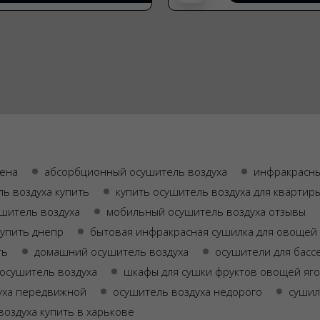
цена
абсорбционный осушитель воздуха
инфракрасны
ь воздуха купить
купить осушитель воздуха для квартир
ушитель воздуха
мобильный осушитель воздуха отзывы
купить днепр
бытовая инфракрасная сушилка для овощей 
ть
домашний осушитель воздуха
осушители для басс
 осушитель воздуха
шкафы для сушки фруктов овощей яго
уха передвижной
осушитель воздуха недорого
сушил
воздуха купить в харькове