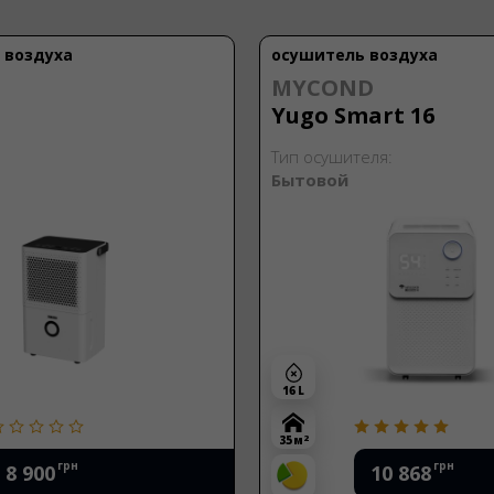
 воздуха
осушитель воздуха
MYCOND
Yugo Smart 16
Тип осушителя:
Бытовой
16 L
2
35 м
грн
грн
8 900
10 868