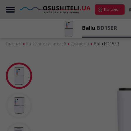
Каталог
Д
Ballu
BD15ER
Главная
Каталог осушителей
Для дома
Ballu BD15ER