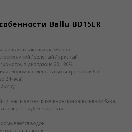
обенности Ballu BD15ER
 модель компактных размеров.
ости: синий / зеленый / красный.
грометру в диапазоне 30 - 80%.
ли сбором конденсата во встроенный бак.
о 24часа).
аймеру.
ой сигнал и автоотключение при заполнении бака.
ата через трубку в дренаж.
промывается водой.
ятора с задержкой.