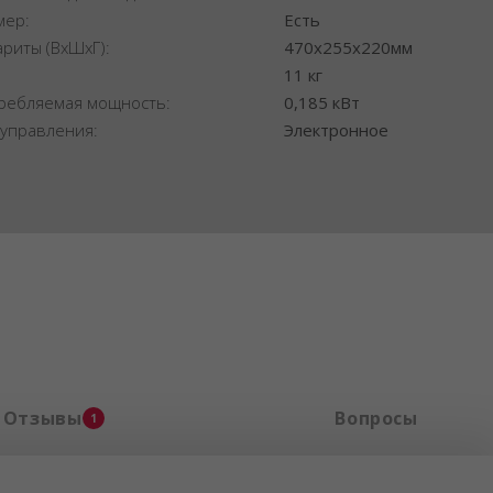
мер:
Есть
ариты (ВхШхГ):
470x255x220мм
:
11 кг
ребляемая мощность:
0,185 кВт
 управления:
Электронное
Отзывы
Вопросы
1