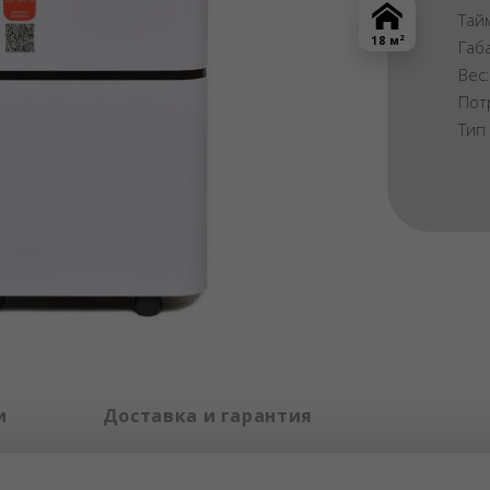
Тай
2
18 м
Габ
Вес
Пот
Тип
и
Доставка и гарантия