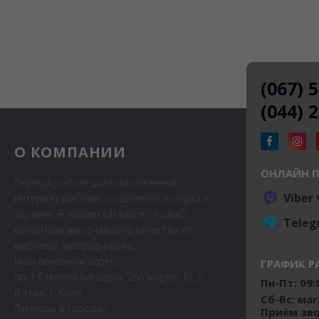
(067) 
(044) 
О КОМПАНИИ
ОНЛАЙН 
Первый узкоспециализированный
Viber
интернет-магазин осушителей воздуха в
Украине. В нашем каталоге - только
Teleg
осушители высочайшего качества от
мировых лидеров рынка.
Наш основной адрес:
ГРАФИК Р
пр-т Степана Бандеры, 28А (корпус Б), 2-
Пн-Пт: 09:0
й этаж, г. Киев
Сб-Вс: ма
Филиалы в городах:
Приём звон