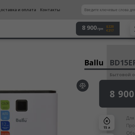
оставка и оплата
Контакты
8 900
$220
грн
€217
Осу
Ballu
BD15E
Бытовой 
8 900
Для
Про
15 л
Объ