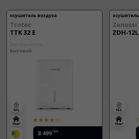
осушитель воздуха
осушитель
Trotec
Zanussi
TTK 32 E
ZDH-12L
Тип осушителя:
Бытовой
12 L
12 L
2
2
15 м
15 м
грн
8 499