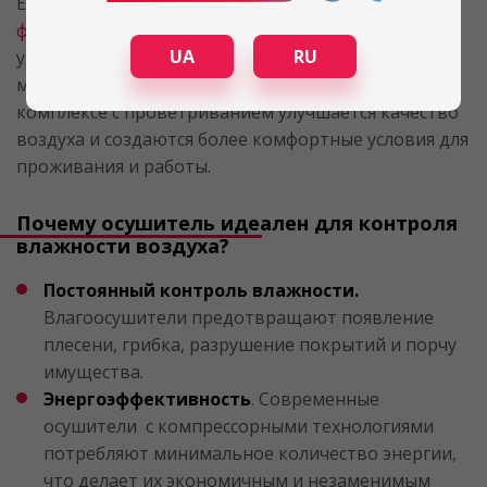
Если в осушителе есть еще и качественные
фильтры
(карбоновый или HEPA), из воздуха
UA
RU
удаляются многие вредные запахи и опасные
микроорганизмы, включая вирусы и микробы. В
комплексе с проветриванием улучшается качество
воздуха и создаются более комфортные условия для
проживания и работы.
Почему осушитель идеален для контроля
влажности воздуха?
Постоянный контроль влажности.
Влагоосушители предотвращают появление
плесени, грибка, разрушение покрытий и порчу
имущества.
Энергоэффективность
. Современные
осушители с компрессорными технологиями
потребляют минимальное количество энергии,
что делает их экономичным и незаменимым