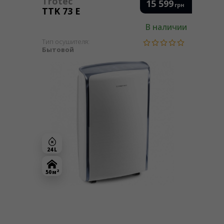
Trotec
15 599
грн
TTK 73 E
В наличии
Тип осушителя:
Бытовой
24 L
2
50 м