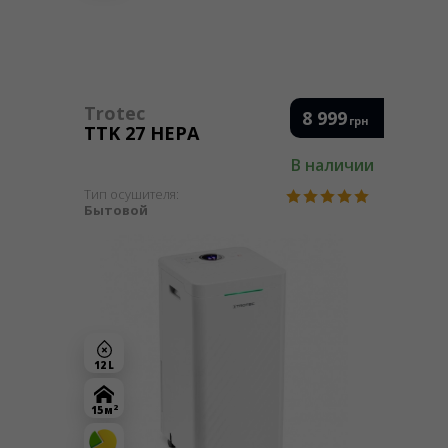
Trotec
8 999
грн
TTK 27 HEPA
В наличии
Тип осушителя:
Бытовой
12 L
2
15 м