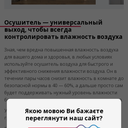
Осушитель — универсальный
выход, чтобы всегда
контролировать влажность воздуха
Зная, чем вредна повышенная влажность воздуха
для вашего дома и здоровья, в любых условиях
используйте осушитель воздуха для быстрого и
эффективного снижения влажности воздуха. Он в
течении пары часов снизит влажность в комнате до
безопасной нормы в 40 — 60%, а дальше просто сам
будет поддерживать нужный уровень влажности
без вмешательства и надзора со стороны человека.
Якою мовою Ви бажаєте
Устраняются условия для образования плесени и
переглянути наш сайт?
грибка, исчезает конденсат.