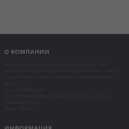
О КОМПАНИИ
Первый узкоспециализированный интернет-магазин
осушителей воздуха в Украине. В нашем каталоге - только
осушители высочайшего качества от мировых лидеров
рынка.
Наш основной адрес:
пр-т Степана Бандеры, 28А (корпус Б), 2-й этаж, г. Киев
Филиалы в городах:
Львов, Одесса
ИНФОРМАЦИЯ