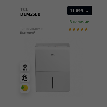
TCL
11 699
грн
DEM25EB
В наличии
Тип осушителя:
Бытовой
25 L
2
65 м