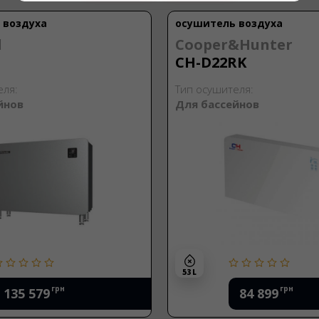
 воздуха
осушитель воздуха
d
Cooper&Hunter
CH-D22RK
еля:
Тип осушителя:
йнов
Для бассейнов
53 L
грн
грн
135 579
84 899