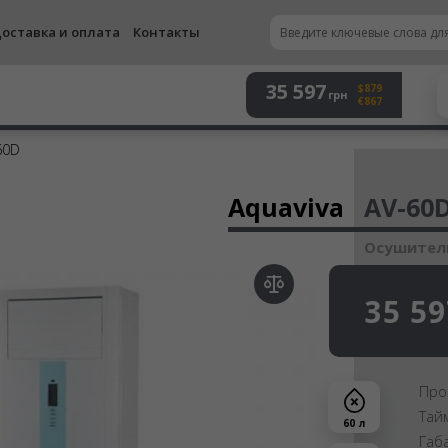
оставка и оплата
Контакты
35 597
$879
грн
€867
60D
Осу
Aquaviva
AV-60
Осушитель
35 59
Про
Тай
60 л
Габ