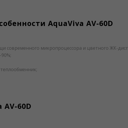
собенности AquaViva AV-60D
щи современного микропроцессора и цветного ЖК-дисп
-90%;
;
 теплообменник;
a AV-60D