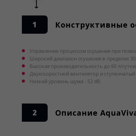
1
Конструктивные о
Управление процессом осушения при помо
Широкий диапазон осушения в пределах 30
Высокая производительность до 60 л/сутки
Двухскоростной вентилятор и ступенчатый
Низкий уровень шума - 52 dB.
2
Описание AquaViv