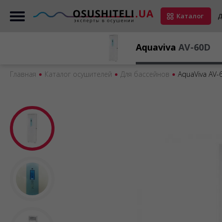
Каталог
Д
Aquaviva
AV-60D
Главная
Каталог осушителей
Для бассейнов
AquaViva AV-