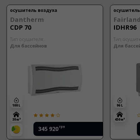
осушитель воздуха
осушитель
Dantherm
Fairlan
CDP 70
IDHR96
Тип осушителя:
Тип осушит
Для бассейнов
Для бассе
100 L
96 L
2
3
30 м
450 м
грн
345 920