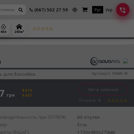
(067) 502 27 59
Рус
Укр
3
60 л
240 м
шитель воздуха
D
Артикул:
10660-41
 для бассейна
7
Нет в наличии
$879
грн
€867
Отзывов:
0
o
изводительность при 30
/80%:
60 л/сутки
мер:
Есть
ариты (ВхШхГ):
1730x480x270мм