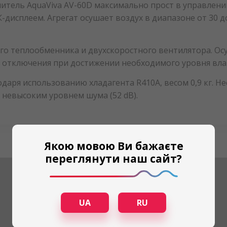
ель AquaViva AV-60D максимально прост в управлении
дисплеем. Агрегат осушает воздух в диапазоне от 30 до
го теплообменника и двухскоростного вентилятора. О
о отключения при достижении необходимого уровня вла
даря использованию хладагента R410А, весом 0,9 кг. Н
я невысоким уровнем шума (52 dB).
Якою мовою Ви бажаєте
переглянути наш сайт?
UA
RU