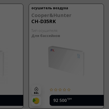
осушитель воздуха
Cooper&Hunter
CH-D35RK
Тип осушителя:
Для бассейнов
84 L
грн
92 500