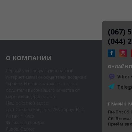
(067) 
(044) 
О КОМПАНИИ
ОНЛАЙН 
Первый узкоспециализированный
Viber
интернет-магазин осушителей воздуха в
Украине. В нашем каталоге - только
Teleg
осушители высочайшего качества от
мировых лидеров рынка.
Наш основной адрес:
ГРАФИК Р
пр-т Степана Бандеры, 28А (корпус Б), 2-
Пн-Пт: 09:0
й этаж, г. Киев
Сб-Вс: ма
Филиалы в городах:
Приём звон
Львов, Одесса