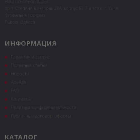
Наш основной адрес:
пр-т Степана Бандеры, 28А (корпус Б), 2-й этаж, г. Киев
Филиалы в городах:
Львов, Одесса
ИНФОРМАЦИЯ
Гарантия и сервис
Полезные статьи
Новости
Аренда
FAQ
Контакты
Политика конфиденциальности
Публичный договор оферты
КАТАЛОГ