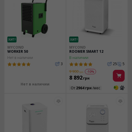
ХИТ!
ХИТ!
MYCOND
MYCOND
WORKER 50
ROOMER SMART 12
Нет в наличии
В наличии
3
25
5
9 900
-10%
грн
8 892
грн
Нет в наличии
3
3
От
2964 грн
/мес