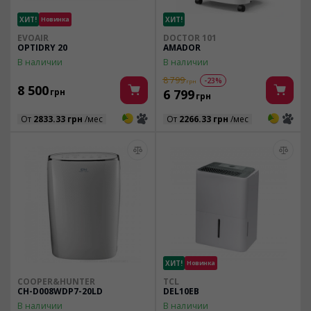
ХИТ!
Новинка
ХИТ!
EVOAIR
DOCTOR 101
OPTIDRY 20
AMADOR
В наличии
В наличии
8 799
-23%
грн
8 500
грн
6 799
грн
3
3
3
3
От
2833.33 грн
/мес
От
2266.33 грн
/мес
ХИТ!
Новинка
COOPER&HUNTER
TCL
CH-D008WDP7-20LD
DEL10EB
В наличии
В наличии