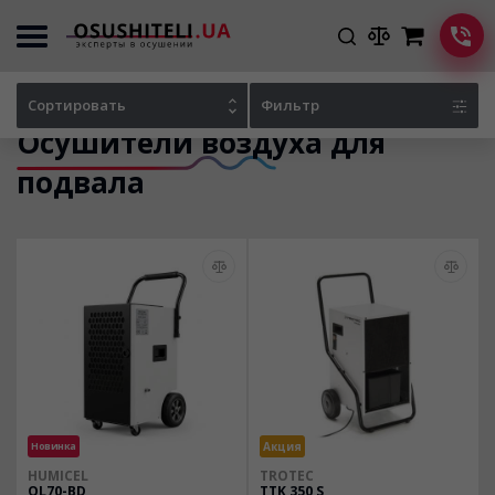
Главная
Каталог осушителей
Сортировать
Фильтр
Осушители воздуха для
подвала
Новинка
Акция
HUMICEL
TROTEC
OL70-BD
TTK 350 S