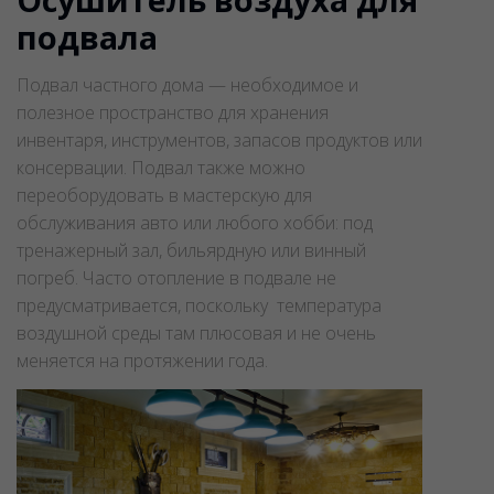
подвала
Подвал частного дома — необходимое и
полезное пространство для хранения
инвентаря, инструментов, запасов продуктов или
консервации. Подвал также можно
переоборудовать в мастерскую для
обслуживания авто или любого хобби: под
тренажерный зал, бильярдную или винный
погреб. Часто отопление в подвале не
предусматривается, поскольку температура
воздушной среды там плюсовая и не очень
меняется на протяжении года.