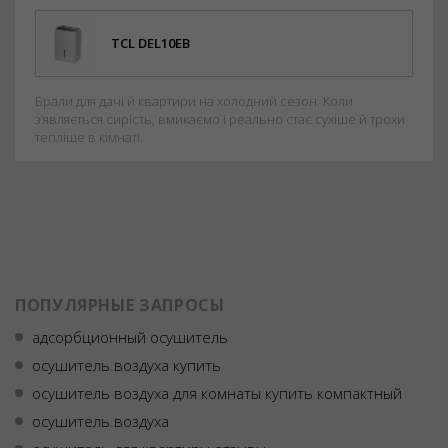
TCL DEL10EB
Брали для дачі й квартири на холодний сезон. Коли
з’являється сирість, вмикаємо і реально стає сухіше й трохи
тепліше в кімнаті.
ПОПУЛЯРНЫЕ ЗАПРОСЫ
адсорбционный осушитель
осушитель воздуха купить
осушитель воздуха для комнаты купить компактный
осушитель воздуха