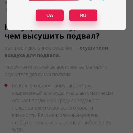
возможны разливы рек, затопление подвалов
вполне вероятное явление.
UA
RU
Как убрать влагу, как и
чем высушить подвал?
Быстрое и доступное решение —
осушители
воздуха для подвала.
Перечислим основные достоинства бытового
осушителя для сушки подвала.
Благодаря встроенному гигрометру
современный влагоудалитель автоматически
осушает воздушную среду до заданного
пользователем безопасного уровня
влажности. Рекомендованный уровень,
чтобы не появились плесень и грибок, 50-55
% RH.