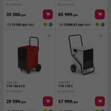
В наличии
В наличии
33 300
65 999
грн
грн
3
3
3
3
От
11100 грн
/мес
От
21999.67 грн
/мес
TROTEC
TROTEC
TTK 166 ECO
TTK 170 S
В наличии
В наличии
29 599
57 999
грн
грн