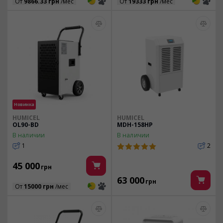
3
3
3
3
От
9866.33 грн
/мес
От
19333 грн
/мес
Новинка
HUMICEL
HUMICEL
OL90-BD
MDH-158HP
В наличии
В наличии
1
2
45 000
грн
63 000
грн
3
3
От
15000 грн
/мес