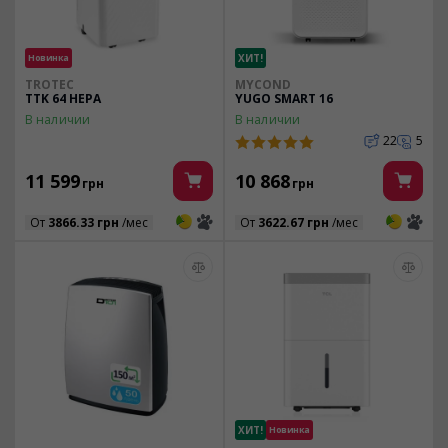
Новинка
ХИТ!
TROTEC
MYCOND
TTK 64 HEPA
YUGO SMART 16
В наличии
В наличии
22
5
11 599
10 868
грн
грн
3
3
3
3
От
3866.33 грн
/мес
От
3622.67 грн
/мес
ХИТ!
Новинка