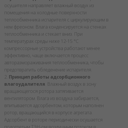
осушителя направляет влажный воздух из
помещения на холодные поверхности
теплообменника испарителя с циркулирующим в
нем фреоном. Влага конденсируется на стенках
теплообменника и стекает вниз. При
температурах среды ниже 12-15 °C
компрессорные устройства работают менее
эффективно, чаще включается процесс
авторазмораживания теплообменника, чтобы
предотвратить обледенение испарителя.
2.
Принцип работы адсорбционного
влагоудалителя
. Влажный воздух в зону
вращающегося ротора затягивается
вентилятором. Влага из воздуха забирается,
впитывается адсорбентом, которым наполнен
ротор, вращающийся в корпусе агрегата.
Адсорбент в роторе периодически осушается
подогретым ТЭН-ом воздушным потоком в