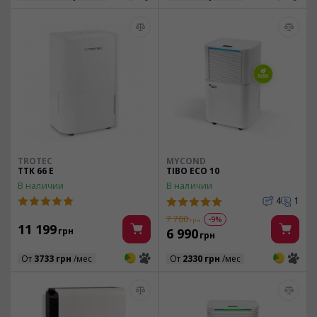
TROTEC
MYCOND
TTK 66 E
TIBO ECO 10
В наличии
В наличии
4
1
7 700
-9%
грн
11 199
грн
6 990
грн
3
3
3
3
От
3733 грн
/мес
От
2330 грн
/мес