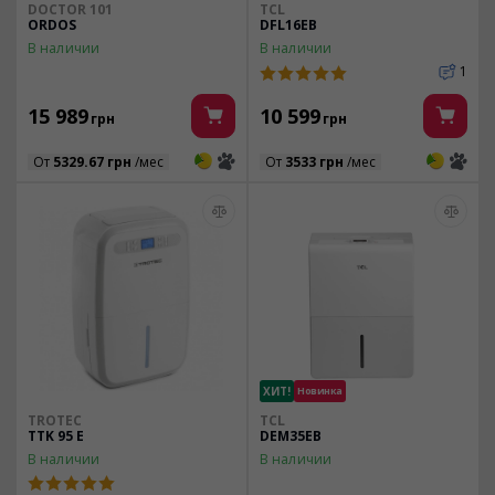
DOCTOR 101
TCL
ORDOS
DFL16EB
В наличии
В наличии
1
15 989
10 599
грн
грн
3
3
3
3
От
5329.67 грн
/мес
От
3533 грн
/мес
ХИТ!
Новинка
TROTEC
TCL
TTK 95 E
DEM35EB
В наличии
В наличии