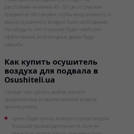
расстоянии не менее 40 - 50 см от стен или
предметов обстановки, чтобы вход влажного и
выход осушенного воздуха были свободными.
Не забудьте, что осушение будет наиболее
эффективным, если входные двери будут
закрыты.
Как купить осушитель
воздуха для подвала в
Osushiteli.ua
Прежде чем сделать выбор, изучите
предложенные в нашем каталоге модели,
причем учтите:
нужно будет купить компрессорную модель
большей производительности, если ее
предстоит использовать при невысоких