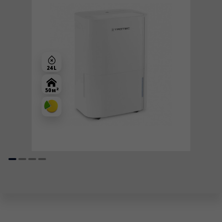
24 L
2
50 м