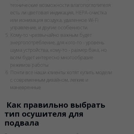
технические возможности влагопоглотителя:
есть ли цветовая индикация, HEPA-очистка
или ионизация воздуха, удаленное Wi-Fi
управление, и другие особенности.
Кому-то чрезвычайно важным будет
энергопотребление, для кого-то - уровень
шума устройства, кому-то - размер бака, но
всем будет интересно многообразие
режимов работы.
Почти все наши клиенты хотят купить модели
с современным дизайном, легкие и
маневренные.
Как правильно выбрать
тип осушителя для
подвала